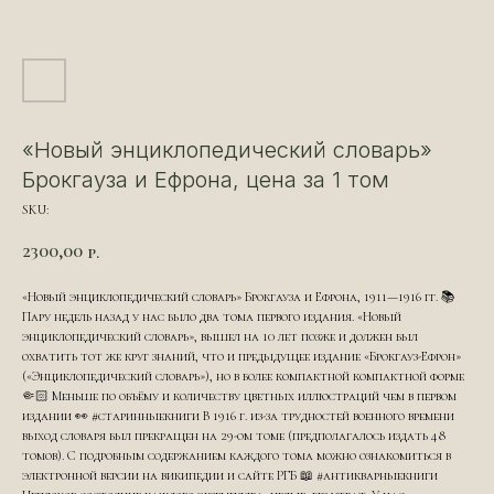
«Новый энциклопедический словарь»
Брокгауза и Ефрона, цена за 1 том
SKU:
2300,00
р.
«Новый энциклопедический словарь» Брокгауза и Ефрона, 1911—1916 гг. 📚
Пару недель назад у нас было два тома первого издания. «Новый
энциклопедический словарь», вышел на 10 лет позже и должен был
охватить тот же круг знаний, что и предыдущее издание «Брокгауз-Ефрон»
(«Энциклопедический словарь»), но в более компактной компактной форме
🤏🏻 Меньше по объёму и количеству цветных иллюстраций чем в первом
издании 👀 #старинныекниги В 1916 г. из-за трудностей военного времени
выход словаря был прекращен на 29-ом томе (предполагалось издать 48
томов). С подробным содержанием каждого тома можно ознакомиться в
электронной версии на википедии и сайте РГБ 📖 #антикварныекниги