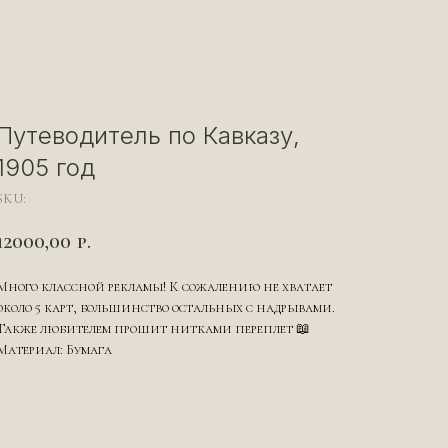
Путеводитель по Кавказу,
1905 год
SKU:
12000,00
р.
Много классной рекламы! К сожалению не хватает
около 5 карт, большинство остальных с надрывами.
Также любителем прошит нитками переплет 📖
Материал: Бумага