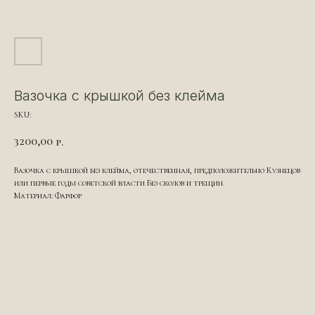
Вазочка с крышкой без клейма
SKU:
3200,00
р.
Вазочка с крышкой без клейма, отечественная, предположительно Кузнецов
или первые годы советской власти Без сколов и трещин.
Материал: Фарфор