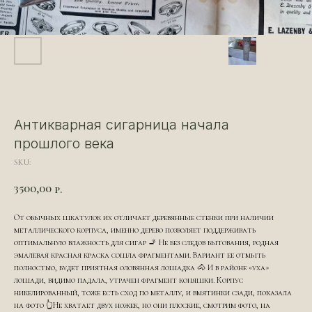
Антикварная сигарница начала
прошлого века
SKU:
3500,00
р.
От обычных шкатулок их отличает деревянные стенки при наличии
металлического корпуса, именно дерево позволяет поддерживать
оптимальную влажность для сигар 🚬 Не без следов бытования, родная
эмалевая красная краска сошла фрагментами. Вариант ее отмыть
полностью, будет приятная оловянная лошадка 🐴 И в районе «уха»
лошади, видимо падала, утрачен фрагмент коняшки. Корпус
никелированный, тоже есть сход по металлу, и вмятинки сзади, показала
на фото 👆Не хватает двух ножек, но они плоские, смотрим фото, на