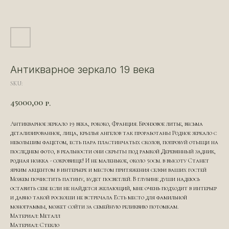
Антикварное зеркало 19 века
SKU:
45000,00
р.
Антикварное зеркало 19 века, рококо, Франция. Бронзовое литье, весьма
детализированное, лица, крылья ангелов так проработаны Родное зеркало с
небольшим фацетом, есть пара пластинчатых сколов, попробуй отыщи на
последнем фото, в реальности они скрыты под рамкой Деревянный задник,
родная ножка - сокровище! И не маленькое, около 50см. в высоту Станет
ярким акцентом в интерьере и местом притяжения селфи ваших гостей
Можем почистить патину, будет посветлей. В глубине души надеюсь
оставить себе если не найдется желающий, мне очень подходит в интерьер
и давно такой роскоши не встречала Есть место для фамильной
монограммы, может сойти за семейную реликвию потомкам.
Материал: Металл
Материал: Стекло