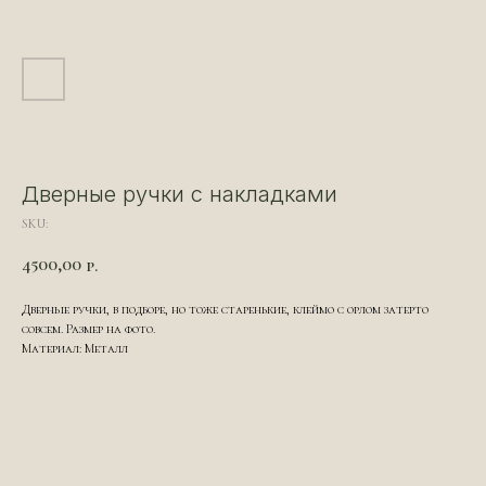
Дверные ручки с накладками
SKU:
4500,00
р.
Дверные ручки, в подборе, но тоже старенькие, клеймо с орлом затерто
совсем. Размер на фото.
Материал: Металл