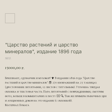
"Царство растений и царство
минералов", издание 1896 года
SKU:
15000,00
р.
Бриллиант, одуванчик и мухомор! 🍄 В издании 1896 года "Царство
растений и царство минералов." 📕 270 изображений на 23 таблицах
(двусторонние литографии, 12 листов с титульным). Утрачена твердая
обложка и текстовая часть. Пара литографий с повреждениями, смотрим
фото, больше в комментариях к посту 👇🏻 🔍 Там же примеры рыночных цен
и аукционных домов на это издание (с обложкой).
Материал: Бумага