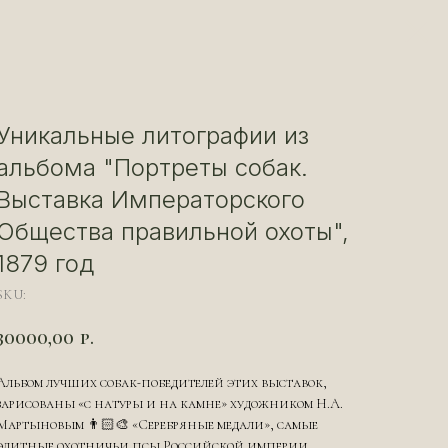
Уникальные литографии из
альбома "Портреты собак.
Выставка Императорского
Общества правильной охоты",
1879 год
SKU:
30000,00
р.
Альбом лучших собак-победителей этих выставок,
зарисованы «с натуры и на камне» художником Н.А.
Мартыновым 👨🏻‍🎨 «Серебряные медали», самые
элитные охотничьи псы Российской империи