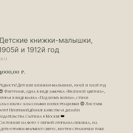
Детские книжки-малышки,
1905й и 1912й год
SKU:
4000,00
р.
Редкость! Детские книжки-малышки, 1905й и 1912й год
😍 Фигурные, одна в виде замочка «Весеннiй цветокъ»,
вторая в виде маяка «Под шумъ волны», стихи
классиков с классными иллюстрациями 😍 Листаем
фото! Непревзойдённое качество и дизайн
издательства Сытина в Москве 👑
Состояние на фото: у первой оторвана обложка, на
«дуге»утрачен фрагмент сверху, внутри странички тоже