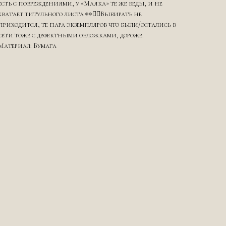
есть с повреждениями, у «Маяка» те же беды, и не
хватает титульного листа 👀☝🏻Выбирать не
приходится, те пара экземпляров что были/остались в
сети тоже с дефектными обложками, дороже.
Материал: Бумага