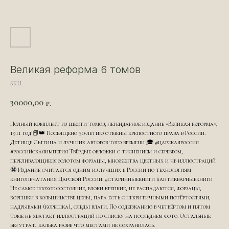
Великая реформа 6 томов
SKU:
30000,00
р.
Полный комплект из шести томов, легендарное издание «Великая реформа»,
1911 год!📕👑 Посвящено 50-летию отмены крепостного права в России.
Детище Сытина и лучших авторов того времени 🎓 #царскаяроссия
#российскаяимперия Твёрдые обложки с тиснением и серебром,
переливающиеся золотом форзацы, множества цветных и чб иллюстраций
🤩 Издание считается одним из лучших в России по технологиям
книгопечатания Царской России. #старинныекниги #антикварныекниги
Не самое плохое состояние, блоки крепкие, не распадаются, форзацы,
корешки в большинстве целы, пара есть с некритичными потёртостями,
надрывами (корешка), следы влаги. По содержанию в четвёртом и пятом
томе не хватает иллюстраций по списку на последнем фото. Остальные
без утрат, калька разве что местами не сохранилась.