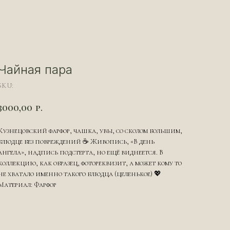
Чайная пара
SKU:
3000,00
р.
Кузнецовский фарфор, чашка, увы, со сколом большим,
блюдце без повреждений ☕️ Живопись, «В день
ангела», надпись подстерта, но ещё виднеется. В
коллекцию, как образец, фотореквизит, а может кому то
не хватало именно такого блюдца (целенькое) 💖
Материал: Фарфор