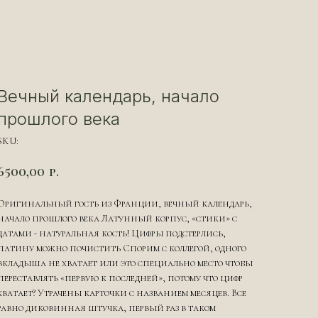
Вечный календарь, начало
прошлого века
SKU:
6500,00
р.
Оригинальный гость из Франции, вечный календарь,
начало прошлого века Латунный корпус, «стики» с
датами - натуральная кость! Цифры подстерлись,
патину можно почистить Спорим с коллегой, одного
вкладыша не хватает или это специально место чтобы
переставлять «первую к последней», потому что цифр
хватает? Утрачены карточки с названием месяцев. Все
равно диковинная штучка, первый раз в таком