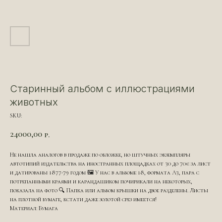
Старинный альбом с иллюстрациями
животных
SKU:
24000,00
р.
Не нашла аналогов в продаже по обложке, но штучных экземпляры
автотипий издательства на иностранных площадках от 30 до 70€ за лист
и датированы 1877-79 годом 🖼️ У нас в альбоме 18, формата А3, пара с
потрепанными краями и карандашиком почирикали на некоторых,
показала на фото 🔍 Папка или альбом крышки на двое разделены. Листы
на плотной бумаге, кстати даже золотой срез имеется!
Материал: Бумага