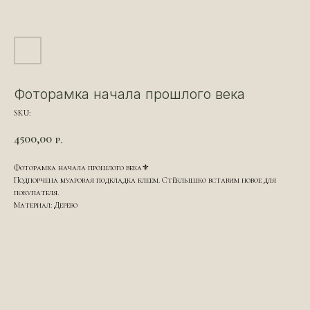
Фоторамка начала прошлого века
SKU:
4500,00
р.
Фоторамка начала прошлого века⚜️
Подпорчена муаровая подкладка клеем. Стёклышко вставим новое для
покупателя.
Материал: Дерево