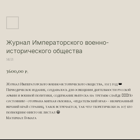
Журнал Императорского военно-
исторического общества
SKU:
3600,00
р.
Журнал Императорского военно-исторического общества, 1913 год 👑
Периодическое издание, создавалось для освещения деятельности русской
армии и военной политики, содержание выпуска на третьем слайде ☝🏻👀По
состоянию - оторвана мягкая обложка, «издательский брак» - необрезанный
верхний край страниц, такое встречается, так что теоретически за 107 его
полноценно никто не листал 😁
Материал: Бумага