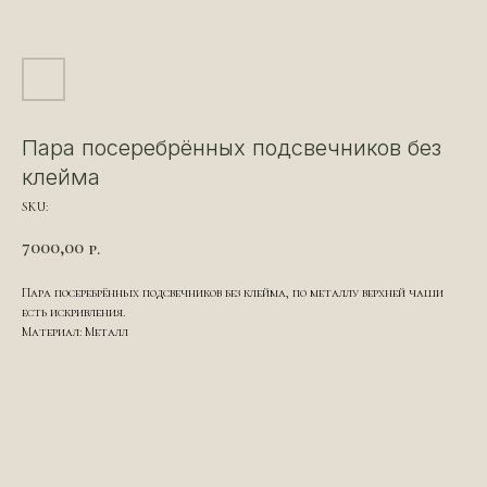
Пара посеребрённых подсвечников без
клейма
SKU:
7000,00
р.
Пара посеребрённых подсвечников без клейма, по металлу верхней чаши
есть искривления.
Материал: Металл