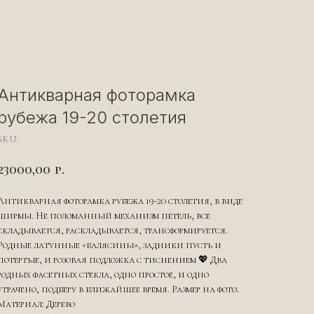
Антикварная фоторамка
рубежа 19-20 столетия
SKU:
23000,00
р.
Антикварная фоторамка рубежа 19-20 столетия, в виде
ширмы. Не поломанный механизм петель, все
складывается, раскладывается, трансформируется.
Родные латунные «балясины», задники пусть и
потертые, и розовая подложка с тиснением 💖 Два
родных фасетных стекла, одно простое, и одно
утрачено, подберу в ближайшее время. Размер на фото.
Материал: Дерево