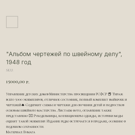
"Альбом чертежей по швейному делу",
1948 год
SKU:
15000,00
р.
Управление детских домов Министерства просвещения РСФСР 📕 Тираж
всего 5000 экземпляров, отличное состояние, полный комплект выйкроек и
чертежей🔥 Содержит схемы и чертежи для обучения детей и подростков
основам швейного мастерства. Листаем фото, оглавление также
представлено 👆🏻 Рукодельницы, коллекционеры одежды, историки моды
оценят такой экземпляр. Издание редко встречается в продаже, особенно в
подобном сохранности.
Материал: Бумага