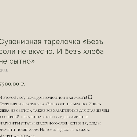
Сувенирная тарелочка «Безъ
соли не вкусно. И безъ хлеба
не сытно»
SKU:
7500,00
р.
И второй лот, тоже дореволюционная жесть! 💥
Сувенирная тарелочка «Безъ соли не вкусно. И безъ
хлеба не сытно», также все характерные для старше чем
100 летней печати на жести следы: заметные
фрагменты утраты красочного слоя, коррозия, следы
времени по металлу. Но тоже редкость, весьма.
Материал: Металл