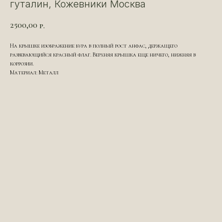
гуталин, Кожевники Москва
2500,00
р.
На крышке изображение бура в полный рост анфас, держащего
развевающийся красный флаг. Верхняя крышка еще ничего, нижняя в
коррозии.
Материал: Металл