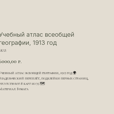
Учебный атлас всеобщей
географии, 1913 год
SKU:
6000,00
р.
Учебный атлас всеобщей географии, 1913 год 🌍
Владельческий переплёт, подклейки первых страниц,
отсутствуют 8 карт из 35 🗺
Материал: Бумага