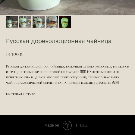
Русская дореволюционная чайница
13 500
р.
Русская дореволюционная чайница, молочная стекло, живопись, без сколов
и трещин, только крышки второй не хватает ☝🏻👀 На фото может и не
понять, но она в 1,5 раза крупнее своих сородичей, сколько у нас было
чайниц классической формы, эта на порядок больше в диаметре 💪🏻
Материал: Стекло
Tilda
Made on