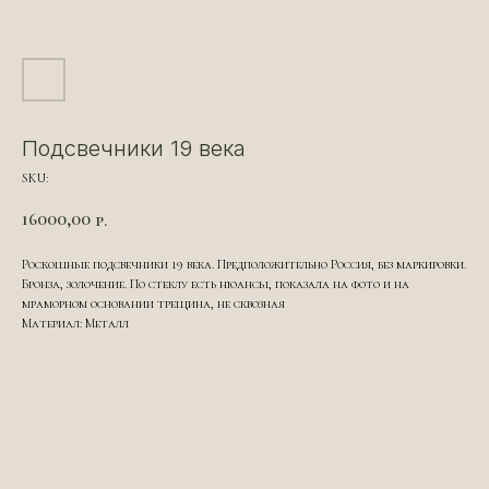
Подсвечники 19 века
SKU:
16000,00
р.
Роскошные подсвечники 19 века. Предположительно Россия, без маркировки.
Бронза, золочение. По стеклу есть нюансы, показала на фото и на
мраморном основании трещина, не сквозная
Материал: Металл