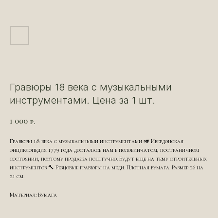
Гравюры 18 века с музыкальными
инструментами. Цена за 1 шт.
1 000
р.
Гравюры 18 века с музыкальными инструментами 🎺 Ивердонская
энциклопедия 1779 года досталась нам в половинчатом, постраничном
состоянии, поэтому продажа поштучно. Будут еще на тему строительных
инструментов 🔨 Резцовые гравюры на меди. Плотная бумага. Размер 26 на
21 см.
Материал: Бумага