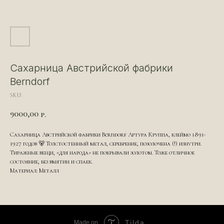
Сахарница Австрийской фабрики
Berndorf
SKU:
9000,00
р.
Сахарница Австрийской фабрики Berndorf Артура Круппа, клеймо 1891-
1927 годов 🐻 Толстостенный метал, серебрение, позолочена (!) изнутри.
Тиражные вещи, «для народа» не покрывали золотом. Тоже отличное
состояние, без вмятин и спаек.
Материал: Металл
Tilda
Made on