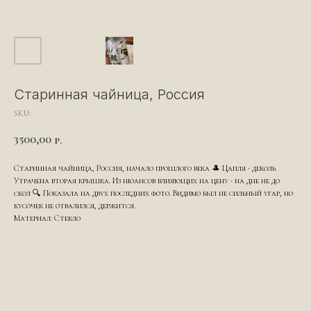
Старинная чайница, Россия
SKU:
3500,00
р.
Старинная чайница, Россия, начало прошлого века 🎩 Цапля - деколь.
Утрачена вторая крышка. Из нюансов влияющих на цену - на дне не до
скол 🔍 Показала на двух последних фото. Видимо был не сильный угар, но
кусочек не отвалился, держится.
Материал: Стекло